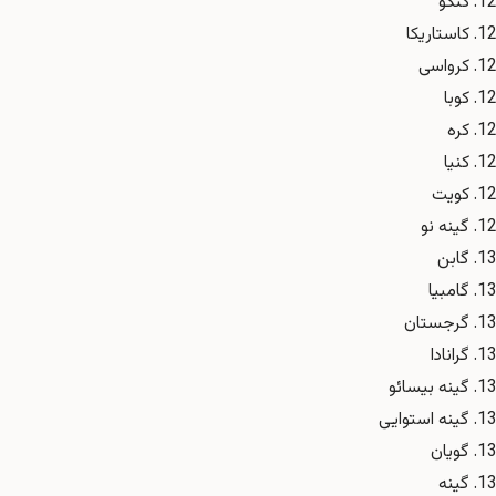
کنگو
کاستاریکا
کرواسی
کوبا
کره
کنیا
کویت
گینه نو
گابن
گامبیا
گرجستان
گرانادا
گینه بیسائو
گینه استوایی
گویان
گینه