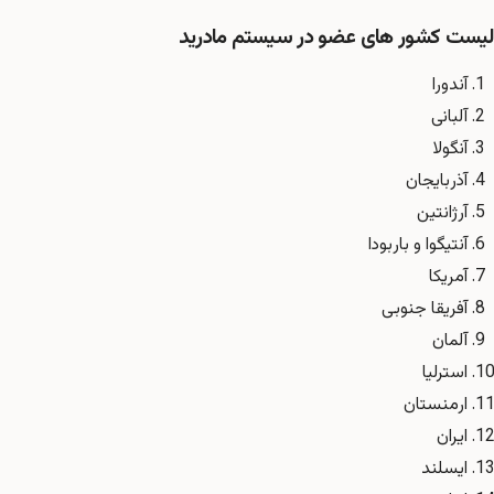
لیست کشور های عضو در سیستم مادرید
آندورا
آلبانی
آنگولا
آذربایجان
آرژانتین
آنتیگوا و باربودا
آمریکا
آفریقا جنوبی
آلمان
استرلیا
ارمنستان
ایران
ایسلند