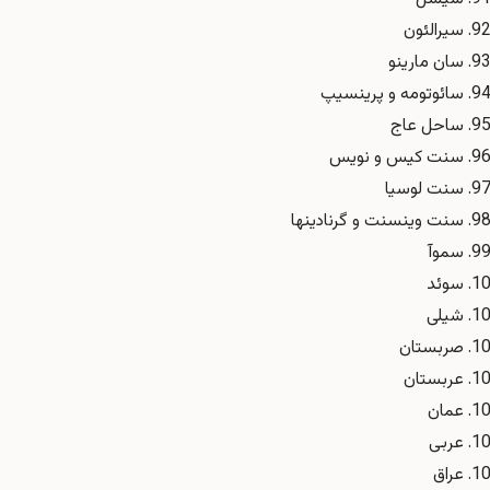
سیرالئون
سان مارینو
سائوتومه و پرینسیپ
ساحل عاج
سنت کیس و نویس
سنت لوسیا
سنت وینسنت و گرنادینها
سموآ
سوئد
شیلی
صربستان
عربستان
عمان
عربی
عراق