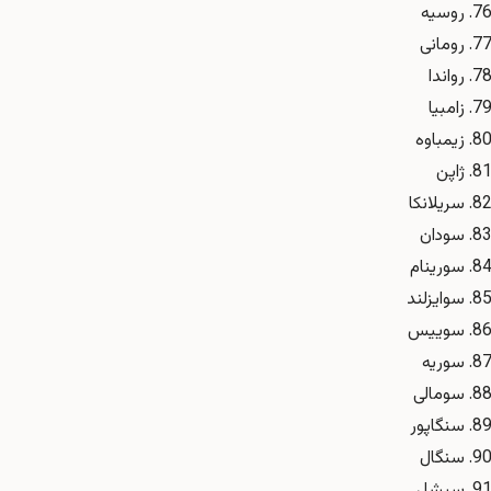
روسیه
رومانی
رواندا
زامبیا
زیمباوه
ژاپن
سریلانکا
سودان
سورینام
سوایزلند
سوییس
سوریه
سومالی
سنگاپور
سنگال
سیشل