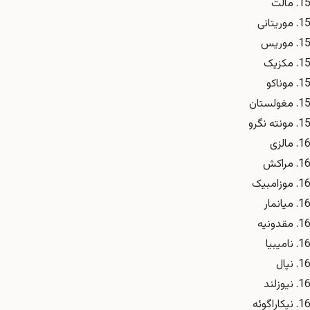
مالت
موریتانی
موریس
مکزیک
موناکو
مغولستان
مونته نگرو
مالزی
مراکش
موزامبیک
میانمار
مقدونیه
نامیبیا
نپال
نیوزلند
نیکاراگوئه