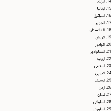
ایرلند
ایتالیا
اسرائیل
الجزایر
افغانستان
اتریش
اکوادور
السالوادور
اریتره
استونی
اتیوپی
ایسلند
اردن
لبنان
اسلواکی
اسلوونی