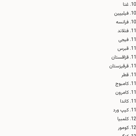
غنا
فیلیپین
فرانسه
فنلاند
فیجی
قبرس
قزاقستان
قرقیزستان
قطر
کامبوج
کامرون
کاندا
کیپ ورد
کلمبیا
کومور