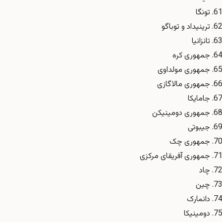
تونگا
ترینیداد و توباگو
تانزانیا
جمهوری کره
جمهوری مولداوی
جمهوری مالاگازی
جامایکا
جمهوری دومینیکن
جیبوتی
جمهوری چک
جمهوری آفریقای مرکزی
چاد
چین
دانمارک
دومینیکا