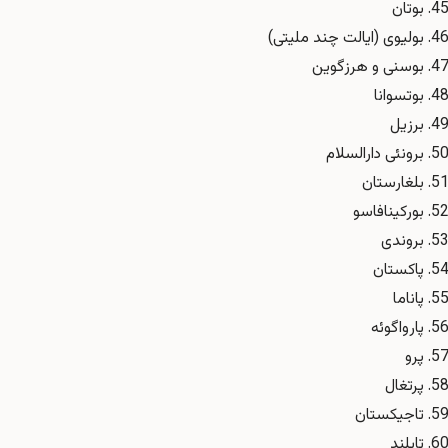
بوتان
بولیوی (ایالت چند ملیتی)
بوسنی و هرزگوین
بوتسوانا
برزیل
برونئی دارالسلام
بلغارستان
بورکینافاسو
بروندی
پاکستان
پاناما
پارواگوئه
پرو
پرتغال
تاجیکستان
تایلند